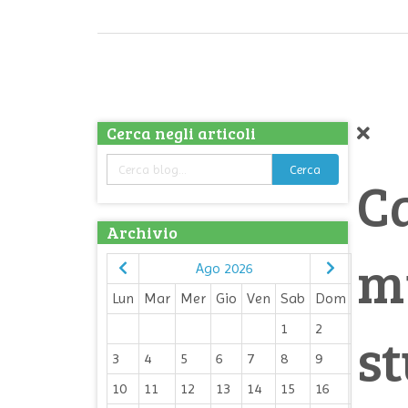
Cerca negli articoli
Cerca
Ca
Archivio
m
Ago 2026
Lun
Mar
Mer
Gio
Ven
Sab
Dom
1
2
st
3
4
5
6
7
8
9
10
11
12
13
14
15
16