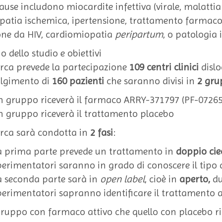
cause includono miocardite infettiva (virale, malattia
patia ischemica, ipertensione, trattamento farmacolog
one da HIV, cardiomiopatia
peripartum
, o patologia i
o dello studio e obiettivi
erca prevede la partecipazione
109 centri clinici
dislo
olgimento di
160 pazienti
che saranno divisi in
2 gru
n gruppo riceverà il farmaco ARRY-371797 (PF-0726
n gruppo riceverà il trattamento placebo
erca sarà condotta in
2 fasi
:
a prima parte prevede un trattamento in
doppio cie
perimentatori saranno in grado di conoscere il tipo
a seconda parte sarà in
open label
, cioè in
aperto,
du
perimentatori sapranno identificare il trattamento 
 gruppo con farmaco attivo che quello con placebo 