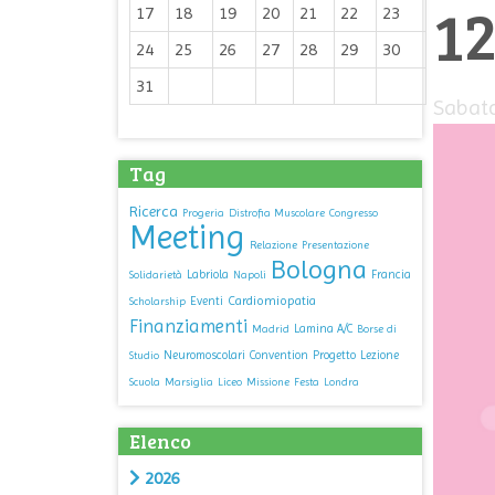
12
17
18
19
20
21
22
23
24
25
26
27
28
29
30
31
Sabato
Tag
Ricerca
Progeria
Distrofia Muscolare
Congresso
Meeting
Relazione
Presentazione
Bologna
Labriola
Francia
Solidarietà
Napoli
Cardiomiopatia
Eventi
Scholarship
Finanziamenti
Lamina A/C
Madrid
Borse di
Neuromoscolari
Convention
Progetto
Lezione
Studio
Scuola
Marsiglia
Liceo
Missione
Festa
Londra
Elenco
2026