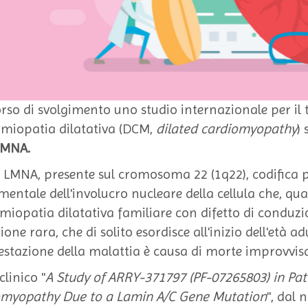
orso di svolgimento uno studio internazionale per il
miopatia dilatativa (DCM,
dilated cardiomyopathy
)
LMNA.
e LMNA, presente sul cromosoma 22 (1q22), codifica 
entale dell'involucro nucleare della cellula che, q
miopatia dilatativa familiare con difetto di conduz
ione rara, che di solito esordisce all'inizio dell'età a
stazione della malattia è causa di morte improvvisa
clinico "
A Study of ARRY-371797 (PF-07265803) in Pa
omyopathy Due to a Lamin A/C Gene Mutation
", dal 