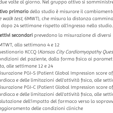
 due volte al giorno. Nel gruppo attivo si somministr
ttivo primario
dello studio è misurare il cambiament
 walk test,
6MWT), che misura la distanza camminata
 dopo 24 settimane rispetto all'ingresso nello studio.
ettivi secondari
prevedono la misurazione di diversi p
MTWT, alla settimana 4 e 12
uestionario KCCQ (
Kansas City Cardiomyopathy Ques
ondizioni del paziente, dalla forma fisica ai parametri 
ita, alle settimane 12 e 24
isurazione PGI-S (Patient Global Impression score of S
rdiaca e delle limitazioni dell'attività fisica, alle set
isurazione PGI-C (Patient Global Impression score of 
rdiaca e delle limitazioni dell'attività fisica, alle set
alutazione dell'impatto del farmaco verso la sopravviv
eggioramento delle condizioni cliniche