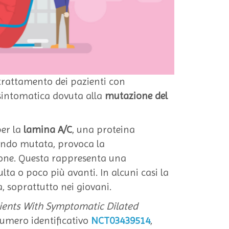
 trattamento dei pazienti con
 sintomatica dovuta alla
mutazione del
per la
lamina A/C
, una proteina
uando mutata, provoca la
ione. Questa rappresenta una
dulta o poco più avanti. In alcuni casi la
, soprattutto nei giovani.
tients With Symptomatic Dilated
numero identificativo
NCT03439514
,