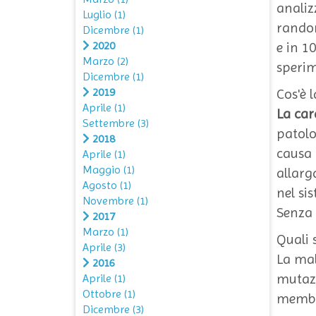
analiz
Luglio
(1)
random
Dicembre
(1)
2020
e in 1
Marzo
(2)
sperim
Dicembre
(1)
2019
Cos'è 
Aprile
(1)
La car
Settembre
(3)
patolo
2018
causa 
Aprile
(1)
Maggio
(1)
allarg
Agosto
(1)
nel si
Novembre
(1)
Senza 
2017
Marzo
(1)
Quali 
Aprile
(3)
La mal
2016
mutazi
Aprile
(1)
Ottobre
(1)
membra
Dicembre
(3)