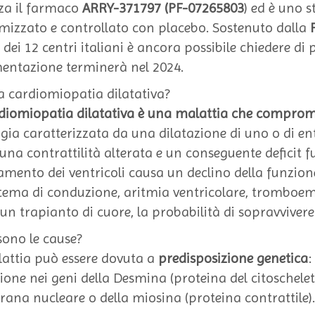
za il farmaco
ARRY-371797 (PF-07265803
) ed è uno s
izzato e controllato con placebo. Sostenuto dalla
0 dei 12 centri italiani è ancora possibile chiedere di 
entazione terminerà nel 2024.
la cardiomiopatia dilatativa?
diomiopatia dilatativa è una malattia che comprome
gia caratterizzata da una dilatazione di uno o di ent
una contrattilità alterata e un conseguente deficit fu
amento dei ventricoli causa un declino della funzion
stema di conduzione, aritmia ventricolare, tromboem
un trapianto di cuore, la probabilità di sopravvivere
sono le cause?
attia può essere dovuta a
predisposizione genetica
:
one nei geni della Desmina (proteina del citoschelet
na nucleare o della miosina (proteina contrattile).