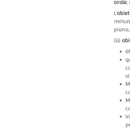
orale
,
L'
obie
minute
piana,
Gli
obi
6
q
c
v
M
ca
M
ca
V
p