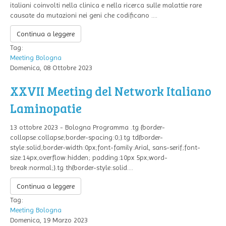
italiani coinvolti nella clinica e nella ricerca sulle malattie rare
causate da mutazioni nei geni che codificano ....
Continua a leggere
Tag:
Meeting
Bologna
Domenica, 08 Ottobre 2023
XXVII Meeting del Network Italiano
Laminopatie
13 ottobre 2023 - Bologna Programma .tg {border-
collapse:collapse;border-spacing:0;}.tg td{border-
style:solid;border-width:0px;font-family:Arial, sans-serif;font-
size:14px;overflow:hidden; padding:10px 5px;word-
break:normal;}.tg th{border-style:solid....
Continua a leggere
Tag:
Meeting
Bologna
Domenica, 19 Marzo 2023