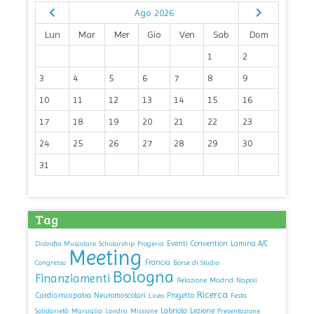
Ago 2026
Lun
Mar
Mer
Gio
Ven
Sab
Dom
1
2
3
4
5
6
7
8
9
10
11
12
13
14
15
16
17
18
19
20
21
22
23
24
25
26
27
28
29
30
31
Tag
Eventi
Convention
Lamina A/C
Distrofia Muscolare
Scholarship
Progeria
Meeting
Francia
Congresso
Borse di Studio
Bologna
Finanziamenti
Relazione
Madrid
Napoli
Ricerca
Cardiomiopatia
Neuromoscolari
Progetto
Liceo
Festa
Labriola
Lezione
Solidarietà
Marsiglia
Londra
Missione
Presentazione